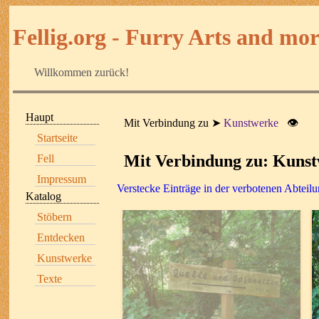
Fellig.org - Furry Arts and more
Willkommen zurück!
Haupt
Mit Verbindung zu
Kunstwerke
👁
Startseite
Mit Verbindung zu: Kuns
Fell
Impressum
Verstecke Einträge in der verbotenen Abteil
Katalog
Stöbern
Entdecken
Kunstwerke
Texte