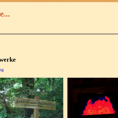
...
twerke
ung