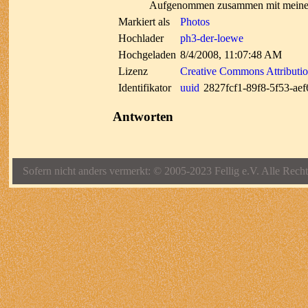
Aufgenommen zusammen mit meine
Markiert als
Photos
Hochlader
ph3-der-loewe
Hochgeladen
8/4/2008, 11:07:48 AM
Lizenz
Creative Commons Attributi
Identifikator
uuid
2827fcf1-89f8-5f53-ae
Antworten
Sofern nicht anders vermerkt: © 2005-2023 Fellig e.V. Alle Recht