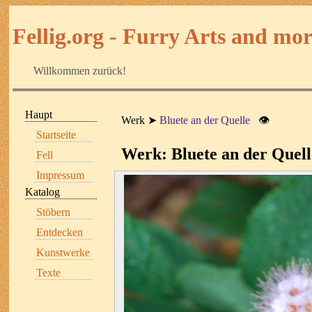
Fellig.org - Furry Arts and more
Willkommen zurück!
Haupt
Werk
Bluete an der Quelle
👁
Startseite
Werk: Bluete an der Quell
Fell
Impressum
Katalog
Stöbern
Entdecken
Kunstwerke
Texte