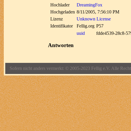
Hochlader
DreamingFox
Hochgeladen
8/11/2005, 7:56:10 PM
Lizenz
Unknown License
Identifikator
Fellig.org
P57
uuid
fdde4539-28c8-5
Antworten
Sofern nicht anders vermerkt: © 2005-2023 Fellig e.V. Alle Recht