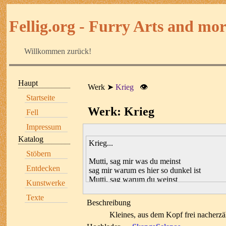
Fellig.org - Furry Arts and more
Willkommen zurück!
Haupt
Werk
Krieg
👁
Startseite
Werk: Krieg
Fell
Impressum
Katalog
Krieg...
Stöbern
Mutti, sag mir was du meinst
Entdecken
sag mir warum es hier so dunkel ist
Mutti, sag warum du weinst
Kunstwerke
ich weiß nicht warum du traurig bist
Texte
Beschreibung
Sind das Sternschnuppen da oben
Kleines, aus dem Kopf frei nacherzä
was ist dort vorbei geflogen
warum friere ich so sehr