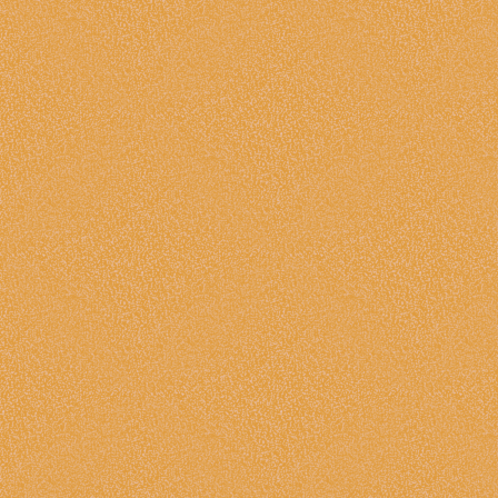
sag mir ist unser weg noch weit
Mutti warum sagst du nichts mehr
Mutti wieso sind deine Augen so leer
sag bin ich schuld, es tut mir Leid
Mutti, so lieb hab ich dich
komm doch und beschütze mich
Denn wenn die Nacht anbricht
Ich sehe ich die Sterne nicht
Ich sehe nur dein Gesicht
Mami, verlass mich bitte nicht.
(nacherzählung des Gedichtes (dessen Origi
Lichtarbeiterforum)