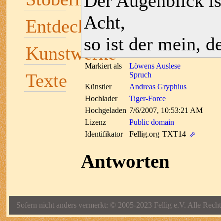
Der Augenblick is
Acht,
Entdecken
so ist der mein, 
Kunstwerke
Markiert als
Löwens Auslese
Texte
Spruch
Künstler
Andreas Gryphius
Hochlader
Tiger-Force
Hochgeladen
7/6/2007, 10:53:21 AM
Lizenz
Public domain
Identifikator
Fellig.org
TXT14
⇗
Antworten
Sofern nicht anders vermerkt: © 2005-2023 Fellig e.V. Alle Recht