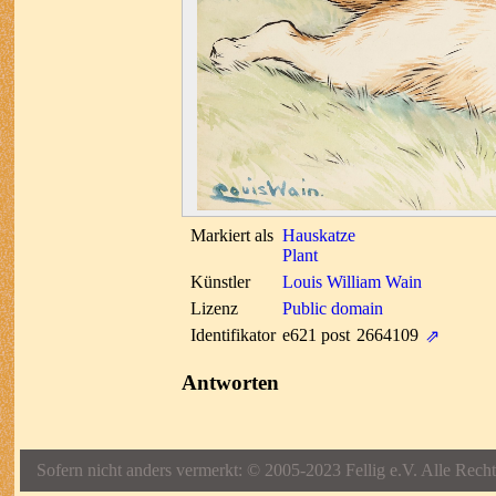
Markiert als
Hauskatze
Plant
Künstler
Louis William Wain
Lizenz
Public domain
Identifikator
e621 post
2664109
⇗
Antworten
Sofern nicht anders vermerkt: © 2005-2023 Fellig e.V. Alle Recht