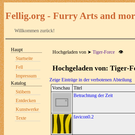
Fellig.org - Furry Arts and more
Willkommen zurück!
Haupt
Hochgeladen von
Tiger-Force
👁
Startseite
Hochgeladen von: Tiger-F
Fell
Impressum
Zeige Einträge in der verbotenen Abteilung
Katalog
Vorschau
Titel
Stöbern
Betrachtung der Zeit
Entdecken
Kunstwerke
favicon0.2
Texte