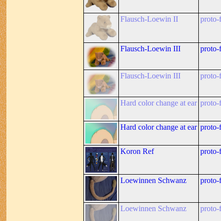
Flausch-Loewin II
proto-f
Flausch-Loewin III
proto-f
Flausch-Loewin III
proto-f
Hard color change at ear
proto-f
Hard color change at ear
proto-f
Koron Ref
proto-f
Loewinnen Schwanz
proto-f
Loewinnen Schwanz
proto-f