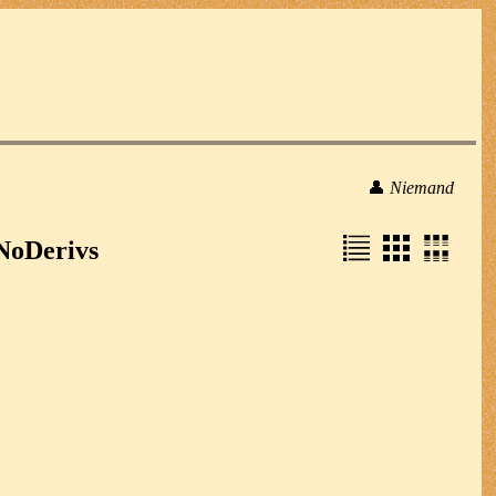
👤
Niemand
NoDerivs