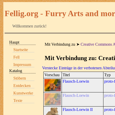
Fellig.org - Furry Arts and more
Willkommen zurück!
Haupt
Mit Verbindung zu
Creative Commons A
Startseite
Mit Verbindung zu: Crea
Fell
Impressum
Verstecke Einträge in der verbotenen Abteil
Katalog
Vorschau
Titel
Typ
Stöbern
Flausch-Loewin
proto-f
Entdecken
Kunstwerke
Flausch-Loewin
proto-f
Texte
Flausch-Loewin II
proto-f