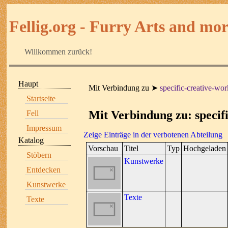
Fellig.org - Furry Arts and more
Willkommen zurück!
Haupt
Mit Verbindung zu
specific-creative-wor
Startseite
Mit Verbindung zu: specif
Fell
Impressum
Zeige Einträge in der verbotenen Abteilung
Katalog
Vorschau
Titel
Typ
Hochgeladen
Stöbern
Kunstwerke
Entdecken
Kunstwerke
Texte
Texte