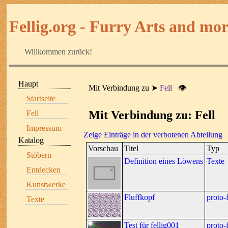
Fellig.org - Furry Arts and more
Willkommen zurück!
Haupt
Mit Verbindung zu
Fell
👁
Startseite
Mit Verbindung zu: Fell
Fell
Impressum
Zeige Einträge in der verbotenen Abteilung
Katalog
Vorschau
Titel
Typ
Stöbern
Definition eines Löwens
Texte
Entdecken
Kunstwerke
Fluffkopf
proto-f
Texte
Test für fellig001
proto-f