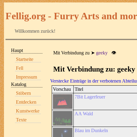
Fellig.org - Furry Arts and more
Willkommen zurück!
Haupt
Mit Verbindung zu
geeky
👁
Startseite
Mit Verbindung zu: geeky
Fell
Impressum
Verstecke Einträge in der verbotenen Abteil
Katalog
Vorschau
Titel
Stöbern
7Bit Lagerfeuer
Entdecken
Kunstwerke
AA Wald
Texte
Blau im Dunkeln