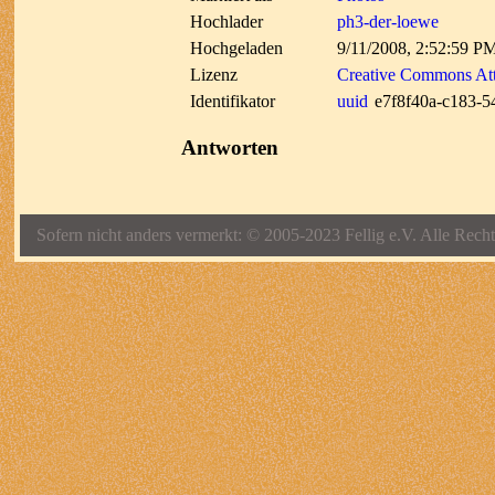
Hochlader
ph3-der-loewe
Hochgeladen
9/11/2008, 2:52:59 P
Lizenz
Creative Commons Att
Identifikator
uuid
e7f8f40a-c183-5
Antworten
Sofern nicht anders vermerkt: © 2005-2023 Fellig e.V. Alle Recht