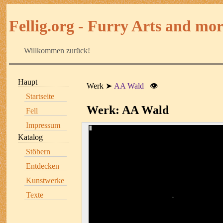
Fellig.org - Furry Arts and more
Willkommen zurück!
Haupt
Werk
AA Wald
👁
Startseite
Werk: AA Wald
Fell
Impressum
Katalog
Stöbern
Entdecken
Kunstwerke
Texte