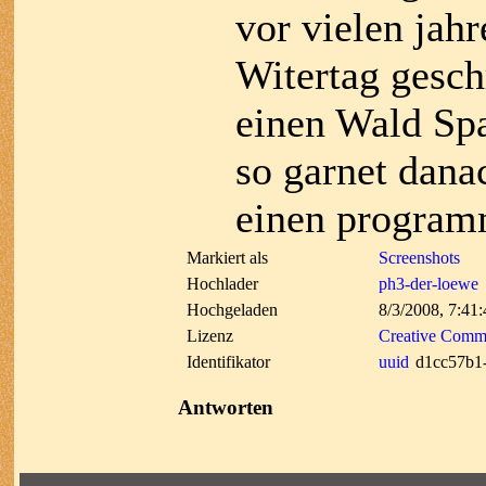
vor vielen jah
Witertag geschr
einen Wald Spa
so garnet dana
einen program
Markiert als
Screenshots
Hochlader
ph3-der-loewe
Hochgeladen
8/3/2008, 7:41
Lizenz
Creative Commo
Identifikator
uuid
d1cc57b1
Antworten