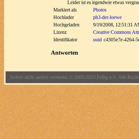
Leider ist es irgendwie etwas vergra
Markiert als
Photos
Hochlader
ph3-der-loewe
Hochgeladen
9/19/2008, 12:51:31 
Lizenz
Creative Commons Attr
Identifikator
uuid
c4305e7e-4264-5
Antworten
Sofern nicht anders vermerkt: © 2005-2023 Fellig e.V. Alle Recht