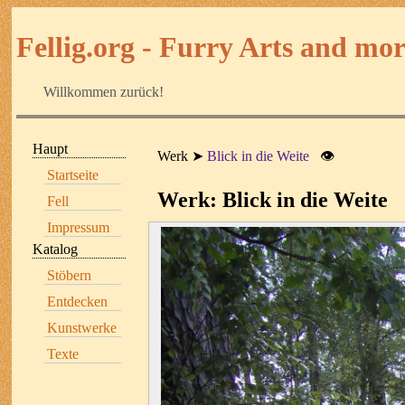
Fellig.org - Furry Arts and more
Willkommen zurück!
Haupt
Werk
Blick in die Weite
👁
Startseite
Werk: Blick in die Weite
Fell
Impressum
Katalog
Stöbern
Entdecken
Kunstwerke
Texte