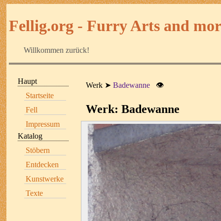
Fellig.org - Furry Arts and more
Willkommen zurück!
Haupt
Werk
Badewanne
👁
Startseite
Werk: Badewanne
Fell
Impressum
Katalog
Stöbern
Entdecken
Kunstwerke
Texte