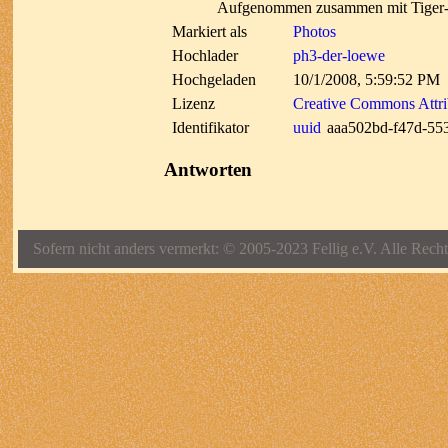
Aufgenommen zusammen mit Tiger-
Markiert als
Photos
Hochlader
ph3-der-loewe
Hochgeladen
10/1/2008, 5:59:52 PM
Lizenz
Creative Commons Attri
Identifikator
uuid
aaa502bd-f47d-55
Antworten
Sofern nicht anders vermerkt: © 2005-2023 Fellig e.V. Alle Recht