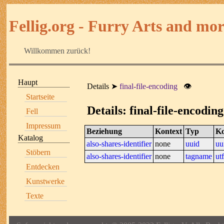
Fellig.org - Furry Arts and more
Willkommen zurück!
Haupt
Details
final-file-encoding
👁
Startseite
Details: final-file-encoding
Fell
Impressum
Beziehung
Kontext
Typ
Ko
Katalog
also-shares-identifier
none
uuid
uu
Stöbern
also-shares-identifier
none
tagname
ut
Entdecken
Kunstwerke
Texte