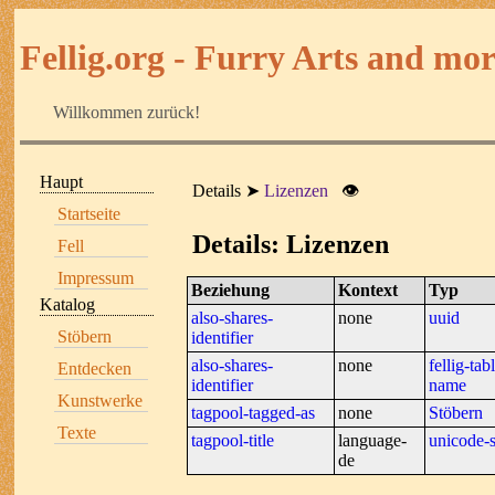
Fellig.org - Furry Arts and more
Willkommen zurück!
Haupt
Details
Lizenzen
👁
Startseite
Details: Lizenzen
Fell
Impressum
Beziehung
Kontext
Typ
Katalog
also-shares-
none
uuid
Stöbern
identifier
also-shares-
none
fellig-tab
Entdecken
identifier
name
Kunstwerke
tagpool-tagged-as
none
Stöbern
Texte
tagpool-title
language-
unicode-s
de