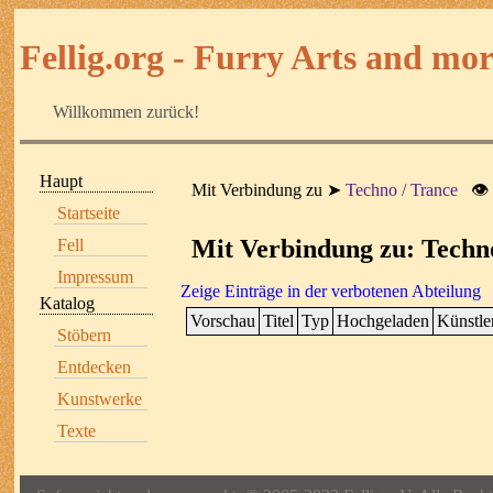
Fellig.org - Furry Arts and more
Willkommen zurück!
Haupt
Mit Verbindung zu
Techno / Trance
👁
Startseite
Mit Verbindung zu: Techn
Fell
Impressum
Zeige Einträge in der verbotenen Abteilung
Katalog
Vorschau
Titel
Typ
Hochgeladen
Künstle
Stöbern
Entdecken
Kunstwerke
Texte