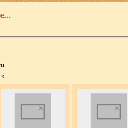
...
rn
ung