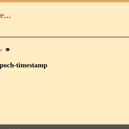
...
p
👁
epoch-timestamp